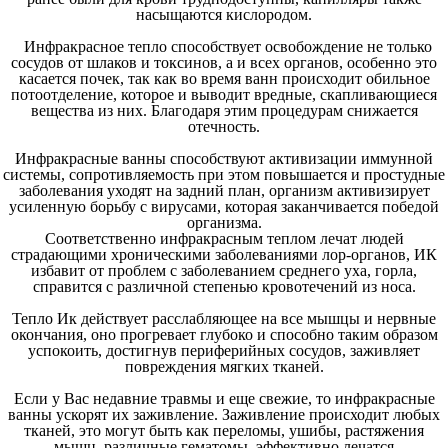
насыщаются кислородом.
Инфракрасное тепло способствует освобождение не только
сосудов от шлаков и токсинов, а и всех органов, особенно это
касается почек, так как во время ванн происходит обильное
потоотделение, которое и выводит вредные, скапливающиеся
вещества из них. Благодаря этим процедурам снижается
отечность.
Инфракрасные ванны способствуют активизации иммунной
системы, сопротивляемость при этом повышается и простудные
заболевания уходят на задний план, организм активизирует
усиленную борьбу с вирусами, которая заканчивается победой
организма.
Соответственно инфракрасным теплом лечат людей
страдающими хроническими заболеваниями лор-органов, ИК
избавит от проблем с заболеванием среднего уха, горла,
справится с различной степенью кровотечений из носа.
Тепло Ик действует расслабляющее на все мышцы и нервные
окончания, оно прогревает глубоко и способно таким образом
успокоить, достигнув периферийных сосудов, заживляет
повреждения мягких тканей.
Если у Вас недавние травмы и еще свежие, то инфракрасные
ванны ускорят их заживление. Заживление происходит любых
тканей, это могут быть как переломы, ушибы, растяжения
мышц, различные гематомы, эффективно лечатся