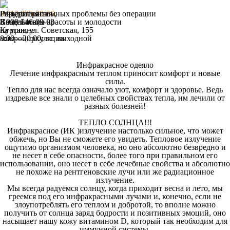
Гирудотерапия
IV-терапия
Решение интимных проблемы без операции
8 912 835-20-56
,
Воздействие
Капельницы красоты и молодости
8 909 146-08-08
на уровне
Курган, ул. Советская, 155
микроциркуляции
8:00—20:00; вс: выходной
Инфракрасное одеяло
Лечение инфракрасным теплом приносит комфорт и новые
силы.
Тепло для нас всегда означало уют, комфорт и здоровье. Ведь
издревле все знали о целебных свойствах тепла, им лечили от
разных болезней!
ТЕПЛО СОЛНЦА!!!
И
нфракрасное (ИК )излучение настолько сильное, что может
обжечь, но Вы не сможете его увидеть
. Тепловое излучение
ощутимо организмом человека, но оно абсолютно безвредно и
не несет в себе опасности, более того при правильном его
использовании, оно несет в себе лечебные свойства и абсолютно
не похоже на рентгеновские лучи или же радиационное
излучение.
Мы всегда радуемся солнцу, когда приходит весна и лето, мы
греемся под его инфракрасными лучами и, конечно, если не
злоупотреблять его теплом и добротой, то вполне можно
получить от солнца заряд бодрости и позитивных эмоций, оно
насыщает нашу кожу витамином D, который так необходим для
иммунной системы.