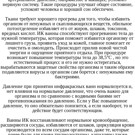
нервную систему. Такие процедуры улучшат общее состояние,
успокоят человека и хороший сон обеспечен.
Ткани требуют хорошего прогрева для того, чтобы избавить
организм от ненужных и скапливающихся веществ, обильное
потоотделение избавляет его от жиров, шлаков, токсинов,
вредных кислот. ИК ванны способствуют прогреванию тела до
нужной температуры, которая поможет избавится организму от
лишнего груза, проявить уход за кожей, главное помогает ее
очистить и омолодить. Происходит прилив новой чистой
энергии и ощущение приятного отдыха. При процедуре
возникает повышение температуры тела до 38,5°С , но это
естественный процесс и его не нужно остерегаться,
вырабатываются защитные свойства организма и таким образом
подавляются вирусы и организм сам борется с ненужными ему
бактериями.
Давление при принятии инфракрасных ванн нормализуется и,
нет влияния на нормальное давление, что очень важно для
организма и по сравнению с водяными банями нет
противопоказания по давлению.
Если у Вас повышенное
давление, то оно обязательно понизится, а если наоборот, то и
действие будет соответствующим.
Ванны ИК восстанавливают нормальное кровообращение,
расширяются сосуды, избавляются от шлаков, циркуляция крови
производится по всем сосудам организма, даже те, которые
ранее были для крови труднодоступны, капилляры также