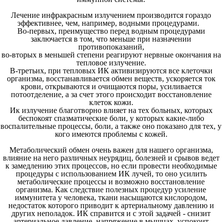
Лечение инфракрасным излучением производится гораздо
эффективнее, чем, например, водными процедурами.
Во-первых, преимущество перед водным процедурами
заключается в том, что меньше при назначении
противопоказаний,
во-вторых в меньшей степени реагируют нервные окончания на
тепловое излучение.
В-третьих, при тепловых ИК активизируются все клеточки
организма, восстанавливается обмен веществ, ускоряется ток
крови, открываются и очищаются поры, усиливается
потоотделение, а за счет этого происходит восстановление
клеток кожи.
Ик излучение благотворно влияет на тех больных, которых
беспокоят спазматические боли, у которых какие-либо
воспалительные процессы, боли, а также оно показано для тех, у
кого имеются проблемы с кожей.
Метаболический обмен очень важен для нашего организма,
влияние на него различных неурядиц, болезней и срывов ведет
к замедлению этих процессов, но если провести необходимые
процедуры с использованием ИК лучей, то оно усилить
метаболические процессы и возможно восстановление
организма. Как следствие полезных процедур усиление
иммунитета у человека, ткани насыщаются кислородом,
недостаток которого приводит к артериальному давлению и
других неполадок. ИК справится и с этой задачей - снизит
артериальное давление, напряжение в мышцах, успокоит