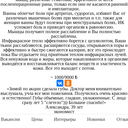
послеоперационные раны, только если они не касаются ранений
и имплантации.
Ванны облегчат боли при артритах, судорогах, избавит Вас от
различных мышечных болях при миозитах и т.п. также для
женщин ванны будут полезны при менструальных болях, ИК
успокоит боль и приведет организм к равновесию.
Мышцы получают полное расслабление и Вы полностью
расслаблены.
Инфракрасное тепло эффективно борется с целлюлитом, Ваши
ткани расслабляются, расширяются сосуды, открываются поры и
эффективно и быстро сжигаются калории, все это происходит
пока Вы отдыхаете под приятным теплом инфракрасных лучей.
Вся ненужная вода и жиры, которые накапливаются в организме
выводятся и восстанавливается баланс веществ и эластичность
кожи. Все это выходит с потом.
~ 1000/9000 ₺
«Зимой по акции сделала губы. Доктор меня внимательно
выслушала, учла все мои пожелания. Получилось очень красиво
и естественно! Губы объемные, гладкие, увлажненные. С лица
сразу лет 5 "слетело"))) Большое спасибо!»
Александра, 39 лет
экономист
Вакансии
Цены
Интерьеры
Новинки
Отзы