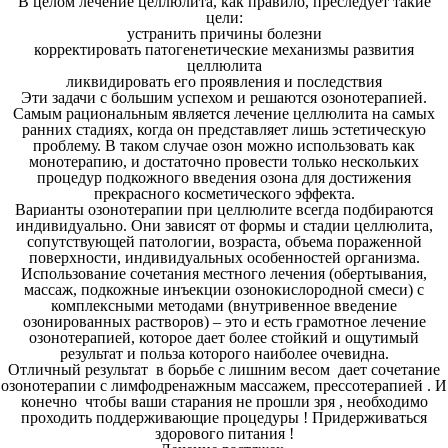
В целом лечение целлюлита, как правило, преследует такие
цели:
устранить причины болезни
корректировать патогенетические механизмы развития
целлюлита
ликвидировать его проявления и последствия
Эти задачи с большим успехом и решаются озонотерапией.
Самым рациональным является лечение целлюлита на самых
ранних стадиях, когда он представляет лишь эстетическую
проблему. В таком случае озон можно использовать как
монотерапию, и достаточно провести только нескольких
процедур подкожного введения озона для достижения
прекрасного косметического эффекта.
Варианты озонотерапии при целлюлите всегда подбираются
индивидуально. Они зависят от формы и стадии целлюлита,
сопутствующей патологии, возраста, объема пораженной
поверхности, индивидуальных особенностей организма.
Использование сочетания местного лечения (обертывания,
массаж, подкожные инъекции озонокислородной смеси) с
комплексными методами (внутривенное введение
озонированных растворов) – это и есть грамотное лечение
озонотерапией, которое дает более стойкий и ощутимый
результат и польза которого наиболее очевидна.
Отличный результат в борьбе с лишним весом дает сочетание
озонотерапии с лимфодренажным массажем, прессотерапией . И
конечно чтобы ваши старания не прошли зря , необходимо
проходить поддерживающие процедуры ! Придерживаться
здорового питания !