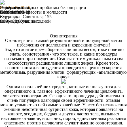
Гирудотерапия
IV-терапия
Решение интимных проблемы без операции
8 912 835-20-56
,
Воздействие
Капельницы красоты и молодости
8 909 146-08-08
на уровне
Курган, ул. Советская, 155
микроциркуляции
8:00—20:00; вс: выходной
Озонотерапия
Озонотерапия - самый результативный и популярный метод
избавления от целлюлита и коррекции фигуры!
Тем, кто долгое время борется с лишним весом, тоже полезно
знать, озонотерапия - что это такое, и какие процедуры
назначают при похудении. Сеансы с этим уникальным газом
способствуют расщеплению лишних жиров. Кроме того,
озонотерапия для похудения проводится с целью ускорения
метаболизма, разрушения клеток, формирующих «апельсиновую
корку».
Одним из сильнейших средств, которые используются для
оперативного и, главное, эффективного лечения целлюлита,
является озонотерапия. Сегодня эта процедура действительно
очень популярна благодаря своей эффективности, отзывы
можно услышать о ней самые хвалебные. У всех без исключения
женщин неэстетичная бугристая кожа, которая появляется на
животе, ягодицах, бедрах и других частях тела, вызывает
настоящее отчаяние, и для них, порой, единственным реальным
спасением против целлюлита служит именно озонотерапия.