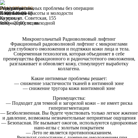
Гирудотерапия
IV-терапия
Решение интимных проблемы без операции
8 912 835-20-56
,
Воздействие
Капельницы красоты и молодости
8 909 146-08-08
на уровне
Курган, ул. Советская, 155
микроциркуляции
8:00—20:00; вс: выходной
Микроигольчатый Радиоволновый лифтинг
Фракционный радиоволновой лифтинг с микроиглами
для
глубокого омоложения
и подтяжки кожи лица и тела.
Современная технология, которая объединяет в себе
преимущества фракционного и радиочастотного омоложения,
разглаживает и обновляет кожу, стимулирует выработку
коллагена.
Какие интимные проблемы решает:
— снижение эластичности тканей в интимной зоне
— снижение тругора кожи винтимной зоне
Преимущества:
— Подходит для темной и загорелой кожи – не имеет риска
гиперпигментации
— Безболезненная. Вы будете чувствовать только легкое жжение
и давление, возможны незначительные неприятные ощущения
— Безопасная. Не вызывает ожогов, используются одноразовые
нано-иглы с золотым покрытием
— Лето не является противопоказанием.
— Результат сопоставим с лазерным омоложением при