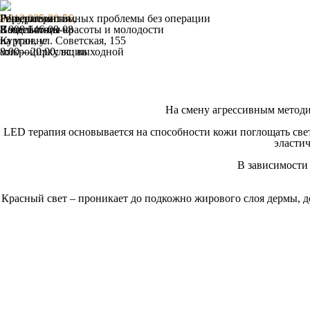
Гирудотерапия
IV-терапия
Решение интимных проблемы без операции
8 912 835-20-56
,
Воздействие
Капельницы красоты и молодости
8 909 146-08-08
на уровне
Курган, ул. Советская, 155
микроциркуляции
8:00—20:00; вс: выходной
На смену агрессивным методи
LED терапия основывается на способности кожи поглощать свет
эластич
В зависимости 
Красный свет
– проникает до подкожно жирового слоя дермы, до