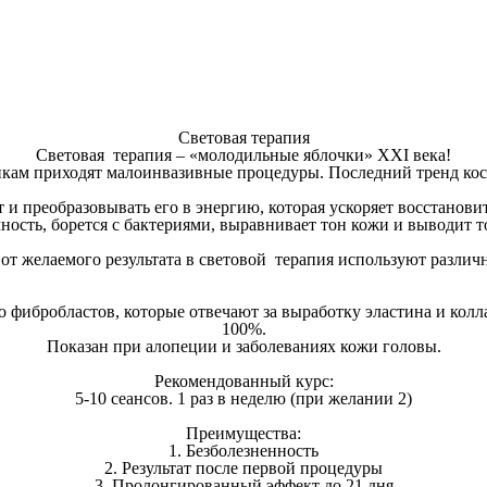
Световая терапия
Световая терапия – «молодильные яблочки» XXI века!
кам приходят малоинвазивные процедуры. Последний тренд косм
 и преобразовывать его в энергию, которая ускоряет восстанов
ность, борется с бактериями, выравнивает тон кожи и выводит 
от желаемого результата в световой терапия используют различ
 фибробластов, которые отвечают за выработку эластина и колл
100%.
Показан при алопеции и заболеваниях кожи головы.
Рекомендованный курс:
5-10 сеансов. 1 раз в неделю (при желании 2)
Преимущества:
1. Безболезненность
2. Результат после первой процедуры
3. Пролонгированный эффект до 21 дня